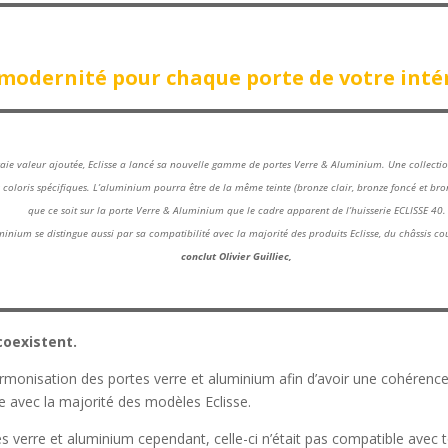
modernité pour chaque porte de votre inté
 vraie valeur ajoutée, Eclisse a lancé sa nouvelle gamme de portes Verre & Aluminium. Une collect
 coloris spécifiques. L’aluminium pourra être de la même teinte (bronze clair, bronze foncé et bro
que ce soit sur la porte Verre & Aluminium que le cadre apparent de l’huisserie ECLISSE 40.
inium se distingue aussi par sa compatibilité avec la majorité des produits Eclisse, du châssis coul
conclut Olivier Guilliec,
coexistent.
harmonisation des portes verre et aluminium afin d’avoir une cohérenc
e avec la majorité des modèles Eclisse.
 verre et aluminium cependant, celle-ci n’était pas compatible avec t