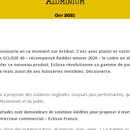
Aluminium
Oct 2021
enuiserie en ce moment sur Artibat. C’est avec plaisir et sati
ec ECLISSE 40 – récompensé Reddot winner 2020 – le cadre en a
éler ce nouveau produit, Eclisse révolutionne sa gamme de por
 mais aussi de ses huisseries invisibles. Découverte.
e à proposer des solutions originales, toujours plus performantes, qui
fessionnels et du public.
d’études sont demandeurs de solutions inédites pour proposer à leurs
Directeur commercial – Eclisse France.
choix des matériaux (bois, aluminium, acier, verre…). La matière au co