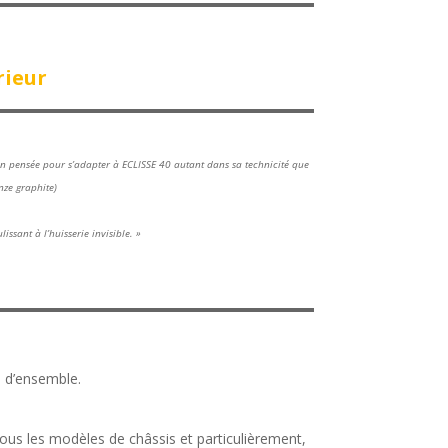
rieur
ion pensée pour s’adapter à ECLISSE 40 autant dans sa technicité que
nze graphite)
issant à l’huisserie invisible. »
e d’ensemble.
ous les modèles de châssis et particulièrement,