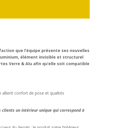
sfaction que l’équipe présente ses nouvelles
luminium, élément invisible et structurel
tes Verre & Alu afin qu’elle soit compatible
 allient confort de pose et qualités
 clients un intérieur unique qui correspond à
eur du design ; le produit signe l’intérieur.