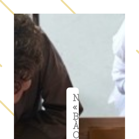
NOTRE
«
BOÎTE
À
OUTILS