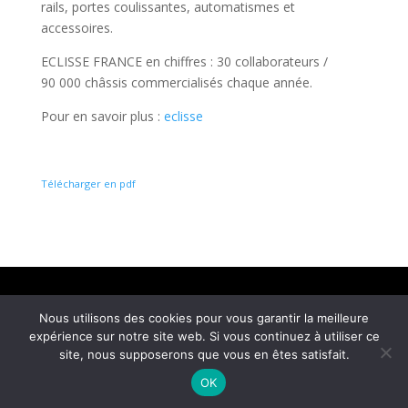
rails, portes coulissantes, automatismes et
accessoires.
ECLISSE FRANCE en chiffres : 30 collaborateurs /
90 000 châssis commercialisés chaque année.
Pour en savoir plus :
eclisse
Télécharger en pdf
Mentions légales
Nous utilisons des cookies pour vous garantir la meilleure
© COM4 – Agence de relations media et social
expérience sur notre site web. Si vous continuez à utiliser ce
media 2026 – Tous droits réservés | Réalisé par
site, nous supposerons que vous en êtes satisfait.
Ultrasyd Informatique
OK