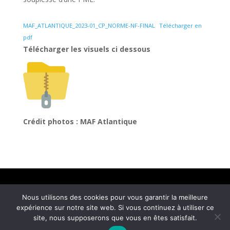
MAF_ATLANTIQUE_2023-01_CP_NORME-NF-FINAL
Télécharger en
pdf
Télécharger les visuels ci dessous
Crédit photos : MAF Atlantique
Mentions légales
Nous utilisons des cookies pour vous garantir la meilleure
© COM4 – Agence de relations media et social
expérience sur notre site web. Si vous continuez à utiliser ce
media 2026 – Tous droits réservés | Réalisé par
site, nous supposerons que vous en êtes satisfait.
Ultrasyd Informatique