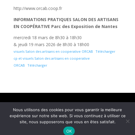
http://www.orcab.coop.fr
INFORMATIONS PRATIQUES
SALON DES ARTISANS
EN COOPÉRATIVE Parc des Exposition de Nantes
mercredi 18 mars de 8h30 à 18h30
& jeudi 19 mars 2026 de 8h30 à 18h00
visuels Salon des artisans en cooperative ORCAB
Télécharger
cp et visuels Salon des artisans en cooperative
ORCAB
Télécharger
Mentions légales
Nous utilisons des cookies pour vous garantir la meilleure
© COM4 – Agence de relations media et social
expérience sur notre site web. Si vous continuez à utiliser ce
media 2026 – Tous droits réservés | Réalisé par
site, nous supposerons que vous en êtes satisfait.
Ultrasyd Informatique
OK