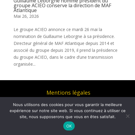
Guillaume Leborgne nommé président du
groupe ACIEO conserve la direction de MAF
Atlantique
Mai 26, 2026
Le groupe ACIEO annonce ce mardi 26 mai la
nomination de Guillaume Leborgne à sa présidence.
Directeur général de MAF Atlantique depuis 2014 et
associé du groupe depuis 2019, il prend la présidence
du groupe ACIEO, dans le cadre d’une transmission
organisée...
Mentions légales
© COM4 – Agence de relations media et social
Nous utilisons des cookies pour vous garantir la meilleure
media 2026 – Tous droits réservés | Réalisé par
expérience sur notre site web. Si vous continuez à utiliser ce
Ultrasyd Informatique
site, nous supposerons que vous en êtes satisfait.
OK