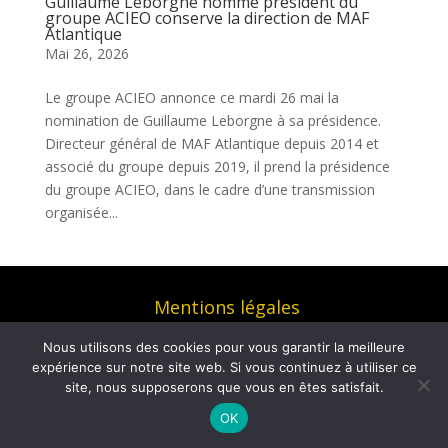
Guillaume Leborgne nommé président du
groupe ACIEO conserve la direction de MAF
Atlantique
Mai 26, 2026
Le groupe ACIEO annonce ce mardi 26 mai la
nomination de Guillaume Leborgne à sa présidence.
Directeur général de MAF Atlantique depuis 2014 et
associé du groupe depuis 2019, il prend la présidence
du groupe ACIEO, dans le cadre d’une transmission
organisée...
Mentions légales
© COM4 – Agence de relations media et social
Nous utilisons des cookies pour vous garantir la meilleure
media 2026 – Tous droits réservés | Réalisé par
expérience sur notre site web. Si vous continuez à utiliser ce
Ultrasyd Informatique
site, nous supposerons que vous en êtes satisfait.
OK