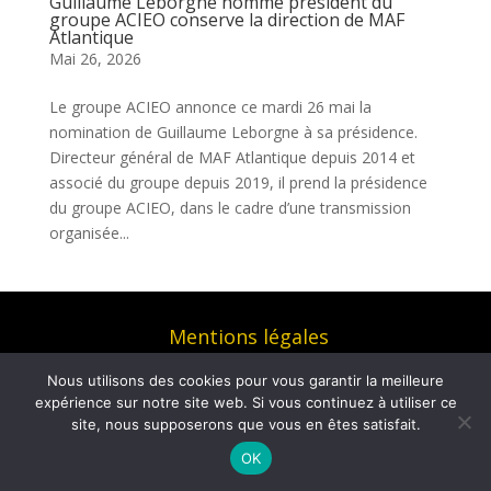
Guillaume Leborgne nommé président du
groupe ACIEO conserve la direction de MAF
Atlantique
Mai 26, 2026
Le groupe ACIEO annonce ce mardi 26 mai la
nomination de Guillaume Leborgne à sa présidence.
Directeur général de MAF Atlantique depuis 2014 et
associé du groupe depuis 2019, il prend la présidence
du groupe ACIEO, dans le cadre d’une transmission
organisée...
Mentions légales
© COM4 – Agence de relations media et social
Nous utilisons des cookies pour vous garantir la meilleure
media 2026 – Tous droits réservés | Réalisé par
expérience sur notre site web. Si vous continuez à utiliser ce
Ultrasyd Informatique
site, nous supposerons que vous en êtes satisfait.
OK