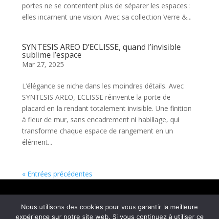
portes ne se contentent plus de séparer les espaces :
elles incarnent une vision. Avec sa collection Verre &...
SYNTESIS AREO D’ECLISSE, quand l’invisible
sublime l’espace
Mar 27, 2025
L’élégance se niche dans les moindres détails. Avec
SYNTESIS AREO, ECLISSE réinvente la porte de
placard en la rendant totalement invisible. Une finition
à fleur de mur, sans encadrement ni habillage, qui
transforme chaque espace de rangement en un
élément...
« Entrées précédentes
Mentions légales
Nous utilisons des cookies pour vous garantir la meilleure
© COM4 – Agence de relations media et social
expérience sur notre site web. Si vous continuez à utiliser ce