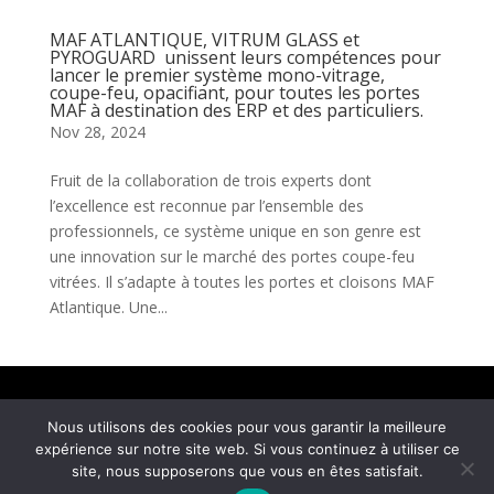
MAF ATLANTIQUE, VITRUM GLASS et
PYROGUARD unissent leurs compétences pour
lancer le premier système mono-vitrage,
coupe-feu, opacifiant, pour toutes les portes
MAF à destination des ERP et des particuliers.
Nov 28, 2024
Fruit de la collaboration de trois experts dont
l’excellence est reconnue par l’ensemble des
professionnels, ce système unique en son genre est
une innovation sur le marché des portes coupe-feu
vitrées. Il s’adapte à toutes les portes et cloisons MAF
Atlantique. Une...
Mentions légales
Nous utilisons des cookies pour vous garantir la meilleure
© COM4 – Agence de relations media et social
expérience sur notre site web. Si vous continuez à utiliser ce
media 2026 – Tous droits réservés | Réalisé par
site, nous supposerons que vous en êtes satisfait.
Ultrasyd Informatique