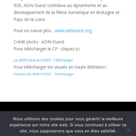
RSE, ADN Ouest contribue au dynamisme et au
développement de la filière numérique en Bretagne et
Pays de la Loire.
Pour en savoir plus :
www.adnouest.org
Crédit photo : ADN-Ouest
Pour télécharger le CP : cliquez ici
cp-ADNOuest-avril2023
Télécharger
Pour télécharger les visuels en haute définition :
Visuels-HD-ADN-OUEST
Télécharger
Mentions légales
Nous utilisons des cookies pour vous garantir la meilleure
© COM4 – Agence de relations media et social
expérience sur notre site web. Si vous continuez à utiliser ce
media 2026 – Tous droits réservés | Réalisé par
site, nous supposerons que vous en êtes satisfait.
Ultrasyd Informatique